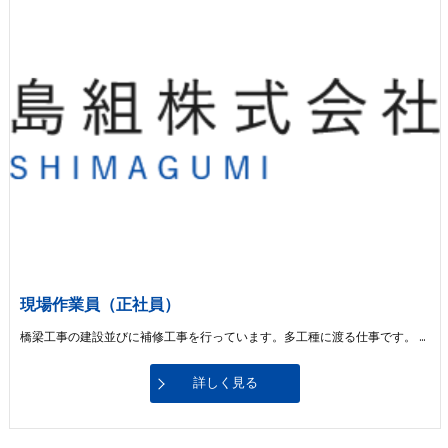
現場作業員（正社員）
橋梁工事の建設並びに補修工事を行っています。多工種に渡る仕事です。 鉄筋、とび、型枠、はつり、左官などです。 未経験の方でもできることからしてもらい、成長できるよう指導します。 ※主に体を使う仕事です。 ※関連資格の取得を支援（補填）します。（自動車免許可） ※取得に際してかかる費用は全額会社にて負担します。
詳しく見る